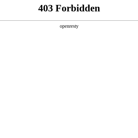
产品及服务
行业解决方案
合作伙伴
投资者关系
国际旗舰厅问学
智算基础设施
算力调度加速